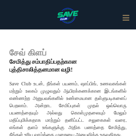
சேவ் கிளப்
சேமித்து சம்பாதிப்பதற்கான
புத்திசாலித்தனமான வழி!
Save Club உடன், நீங்கள் பயணம், ஷாப்பிங், உணவகங்கள்
மற்றும் உலகம் முழுவதும் ஆயிரக்கணக்கான இடங்களில்
எண்ணற்ற அனுபவங்களில் உண்மையான தள்ளுபடிகளைப்
பெறலாம். அன்றாட சேமிப்புகள் முதல் ஒவ்வொரு
பயணத்தையும் அல்லது கொள்முதலையும் மேலும்
மதிப்புமிக்கதாக மாற்றும் தனிப்பட்ட சலுகைகள் வரை,
எங்கள் தளம் உங்களுக்கு அதிக பணத்தை சேமித்து,
நீங்கள் உரிய வாழ்க்கை முறையை அனுபவிக்க உதவுகிறது.