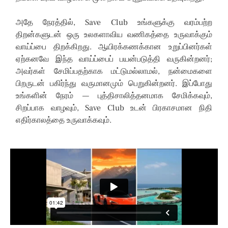
அதே நேரத்தில், Save Club உங்களுக்கு வரம்பற்ற
திறன்களுடன் ஒரு உலகளாவிய வணிகத்தை உருவாக்கும்
வாய்ப்பை திறக்கிறது. ஆயிரக்கணக்கான உறுப்பினர்கள்
ஏற்கனவே இந்த வாய்ப்பைப் பயன்படுத்தி வருகின்றனர்;
அவர்கள் சேமிப்பதற்காக மட்டுமல்லாமல், நன்மைகளை
பிறருடன் பகிர்ந்து வருமானமும் பெறுகின்றனர். இப்போது
உங்களின் நேரம் — புத்திசாலித்தனமாக சேமிக்கவும்,
சிறப்பாக வாழவும், Save Club உடன் பிரகாசமான நிதி
எதிர்காலத்தை உருவாக்கவும்.