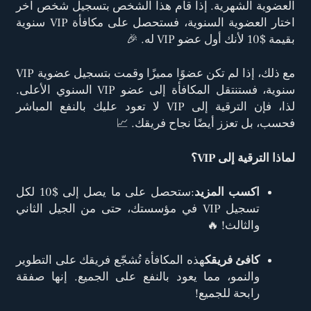
العضوية الشهرية. إذا قام هذا الشخص بتسجيل شخص آخر
اختار العضوية السنوية، فستحصل على مكافأة VIP سنوية
بقيمة $10 لأنك أول عضو VIP له. 🎉
مع ذلك، إذا لم تكن عضوًا مميزًا وقمت بتسجيل عضوية VIP
سنوية، فستنتقل المكافأة إلى عضو VIP السنوي الأعلى.
لذا، فإن الترقية إلى VIP لا تعود عليك بالنفع المباشر
فحسب، بل تعزز أيضًا نجاح فريقك. 📈
لماذا الترقية إلى VIP؟
اكسب المزيد
:ستحصل على ما يصل إلى $10 لكل
تسجيل VIP في مؤسستك، حتى من الجيل الثاني
والثالث! 🔥
كافئ فريقك
هذه المكافأة تُشجّع فريقك على التطوير
والنمو، مما يعود بالنفع على الجميع. إنها صفقة
رابحة للجميع!