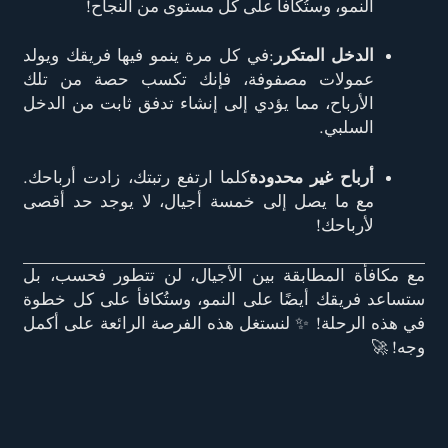
النمو، وستُكافأ على كل مستوى من النجاح!
الدخل المتكرر
:في كل مرة ينمو فيها فريقك ويولد
عمولات مصفوفة، فإنك تكسب حصة من تلك
الأرباح، مما يؤدي إلى إنشاء تدفق ثابت من الدخل
السلبي.
أرباح غير محدودة
كلما ارتفع رتبتك، زادت أرباحك.
مع ما يصل إلى خمسة أجيال، لا يوجد حد أقصى
لأرباحك!
مع مكافأة المطابقة بين الأجيال، لن تتطور فحسب، بل
ستساعد فريقك أيضًا على النمو، وستُكافأ على كل خطوة
في هذه الرحلة! ✨ لنستغل هذه الفرصة الرائعة على أكمل
وجه! 🚀