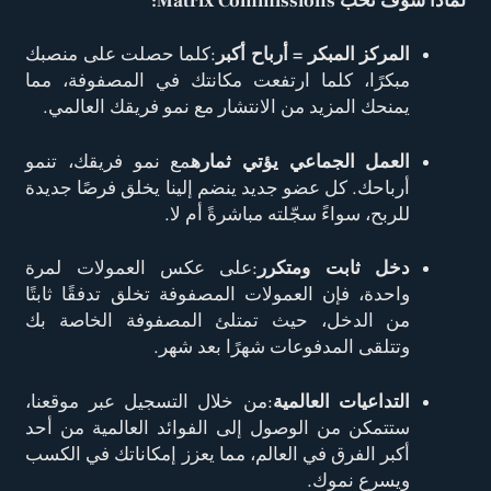
لماذا سوف تحب Matrix Commissions:
المركز المبكر = أرباح أكبر
:كلما حصلت على منصبك
مبكرًا، كلما ارتفعت مكانتك في المصفوفة، مما
يمنحك المزيد من الانتشار مع نمو فريقك العالمي.
العمل الجماعي يؤتي ثماره
مع نمو فريقك، تنمو
أرباحك. كل عضو جديد ينضم إلينا يخلق فرصًا جديدة
للربح، سواءً سجّلته مباشرةً أم لا.
دخل ثابت ومتكرر
:على عكس العمولات لمرة
واحدة، فإن العمولات المصفوفة تخلق تدفقًا ثابتًا
من الدخل، حيث تمتلئ المصفوفة الخاصة بك
وتتلقى المدفوعات شهرًا بعد شهر.
التداعيات العالمية
:من خلال التسجيل عبر موقعنا،
ستتمكن من الوصول إلى الفوائد العالمية من أحد
أكبر الفرق في العالم، مما يعزز إمكاناتك في الكسب
ويسرع نموك.