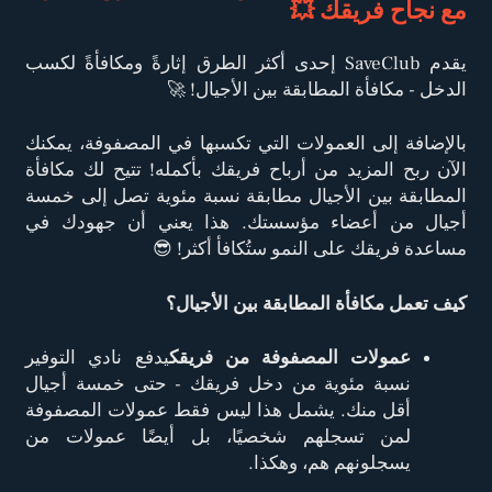
مع نجاح فريقك 💥
يقدم SaveClub إحدى أكثر الطرق إثارةً ومكافأةً لكسب
الدخل - مكافأة المطابقة بين الأجيال! 🚀
بالإضافة إلى العمولات التي تكسبها في المصفوفة، يمكنك
الآن ربح المزيد من أرباح فريقك بأكمله! تتيح لك مكافأة
المطابقة بين الأجيال مطابقة نسبة مئوية تصل إلى خمسة
أجيال من أعضاء مؤسستك. هذا يعني أن جهودك في
مساعدة فريقك على النمو ستُكافأ أكثر! 😎
كيف تعمل مكافأة المطابقة بين الأجيال؟
عمولات المصفوفة من فريقك
يدفع نادي التوفير
نسبة مئوية من دخل فريقك - حتى خمسة أجيال
أقل منك. يشمل هذا ليس فقط عمولات المصفوفة
لمن تسجلهم شخصيًا، بل أيضًا عمولات من
يسجلونهم هم، وهكذا.