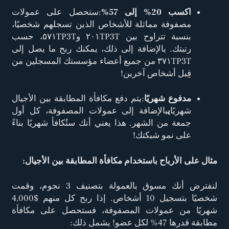
اكسب 20% إلى 57%
:ستحصل على عمولات
مصفوفة مماثلة للأشخاص الذين تسجلهم شخصيًا،
بنسبة تتراوح بين ٢٠١TP3T و٥٧١TP3T، حسب
رتبتك. بالإضافة إلى ذلك، يمكنك ربح ما يصل إلى
٣٧١TP3T من جميع أعضاء مؤسستك المسجلين من
قِبل أشخاص آخرين!
مدفوع شهريًا
:يتم دفع مكافأة المطابقة بين الأجيال
شهريًا
ي
بالإضافة إلى عمولات المصفوفة، كل أول
جمعة من الشهر. هذا يعني أنك ستُكافأ شهريًا بناءً
على نمو شبكتك!
مثال على الأرباح باستخدام مكافأة المطابقة بين الأجيال:
لنفترض أنك مسوق بالعمولة بتصنيف 3 نجوم، وقمت
شخصيًا بتسجيل 10 أشخاص. إذا ربح كل منهم $4,000
شهريًا من عمولات المصفوفة، فستحصل على مكافأة
مطابقة قدرها 47% لكل عضو! يشمل ذلك: