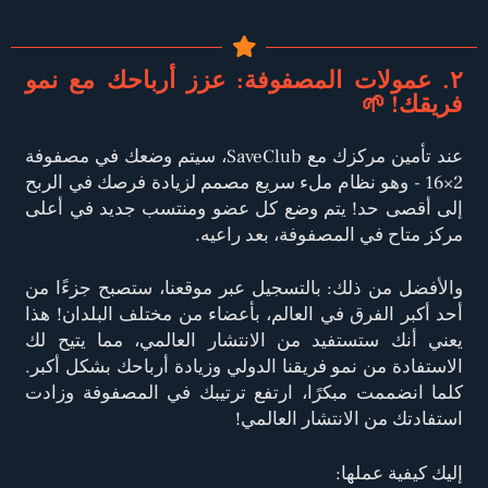
٢. عمولات المصفوفة: عزز أرباحك مع نمو
فريقك! 🌱
عند تأمين مركزك مع SaveClub، سيتم وضعك في مصفوفة
2×16 - وهو نظام ملء سريع مصمم لزيادة فرصك في الربح
إلى أقصى حد! يتم وضع كل عضو ومنتسب جديد في أعلى
مركز متاح في المصفوفة، بعد راعيه.
والأفضل من ذلك: بالتسجيل عبر موقعنا، ستصبح جزءًا من
أحد أكبر الفرق في العالم، بأعضاء من مختلف البلدان! هذا
يعني أنك ستستفيد من الانتشار العالمي، مما يتيح لك
الاستفادة من نمو فريقنا الدولي وزيادة أرباحك بشكل أكبر.
كلما انضممت مبكرًا، ارتفع ترتيبك في المصفوفة وزادت
استفادتك من الانتشار العالمي!
إليك كيفية عملها: