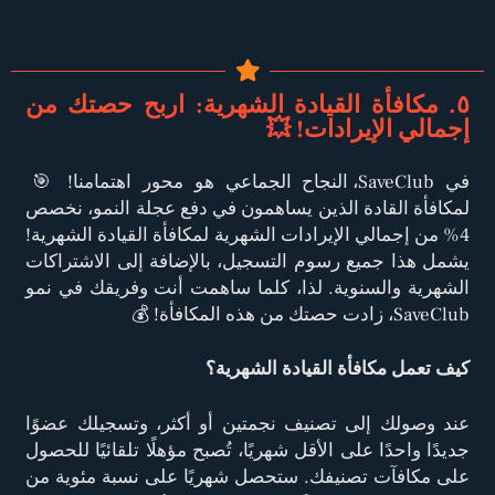
٥. مكافأة القيادة الشهرية: اربح حصتك من
إجمالي الإيرادات! 💥
في SaveClub، النجاح الجماعي هو محور اهتمامنا! 🎯
لمكافأة القادة الذين يساهمون في دفع عجلة النمو، نخصص
4% من إجمالي الإيرادات الشهرية لمكافأة القيادة الشهرية!
يشمل هذا جميع رسوم التسجيل، بالإضافة إلى الاشتراكات
الشهرية والسنوية. لذا، كلما ساهمت أنت وفريقك في نمو
SaveClub، زادت حصتك من هذه المكافأة! 💰
كيف تعمل مكافأة القيادة الشهرية؟
عند وصولك إلى تصنيف نجمتين أو أكثر، وتسجيلك عضوًا
جديدًا واحدًا على الأقل شهريًا، تُصبح مؤهلًا تلقائيًا للحصول
على مكافآت تصنيفك. ستحصل شهريًا على نسبة مئوية من