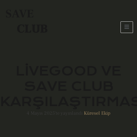
SAVE
CLUB
LIVEGOOD VE
SAVE CLUB
KARŞILAŞTIRMAS
4 Mayıs 2025'te yayınlandı
Küresel Ekip