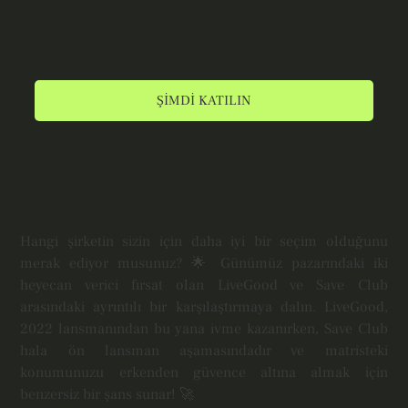
ŞİMDİ KATILIN
Hangi şirketin sizin için daha iyi bir seçim olduğunu
merak ediyor musunuz? 🌟 Günümüz pazarındaki iki
heyecan verici fırsat olan LiveGood ve Save Club
arasındaki ayrıntılı bir karşılaştırmaya dalın. LiveGood,
2022 lansmanından bu yana ivme kazanırken, Save Club
hala ön lansman aşamasındadır ve matristeki
konumunuzu erkenden güvence altına almak için
benzersiz bir şans sunar! 🚀