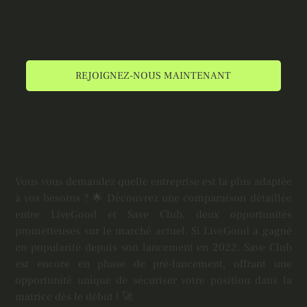
REJOIGNEZ-NOUS MAINTENANT
Vous vous demandez quelle entreprise est la plus adaptée
à vos besoins ? 🌟 Découvrez une comparaison détaillée
entre LiveGood et Save Club, deux opportunités
prometteuses sur le marché actuel. Si LiveGood a gagné
en popularité depuis son lancement en 2022, Save Club
est encore en phase de pré-lancement, offrant une
opportunité unique de sécuriser votre position dans la
matrice dès le début ! 🚀