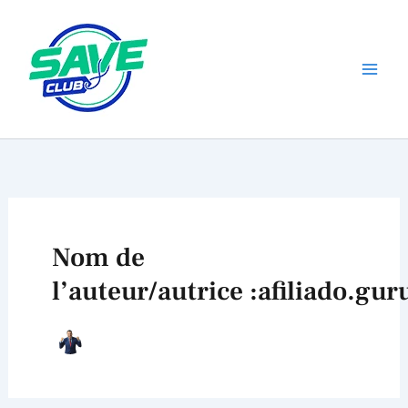
Aller
au
contenu
Nom de
l’auteur/autrice :afiliado.g