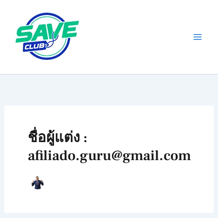
ข้าม
ไป
ยัง
เนื้อหา
ชื่อผู้แต่ง :
afiliado.guru@gmail.com