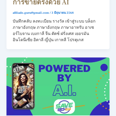
การขายตรงด้วย AI
afiliado.guru@gmail.com
/
3 มิถุนายน 2568
บันทึกคลับ ลงทะเบียน รางวัล เข้าสู่ระบบ บล็อก
ภาษาอังกฤษ ภาษาอังกฤษ ภาษาอาหรับ อาเซ
อร์ไบจาน เบงกาลี จีน ดัตช์ ฝรั่งเศส เยอรมัน
อินโดนีเซีย อิตาลี ญี่ปุ่น เกาหลี โปรตุเกส