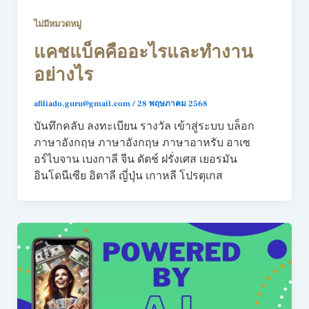
ไม่มีหมวดหมู่
แคชแบ็คคืออะไรและทำงาน
อย่างไร
afiliado.guru@gmail.com
/
28 พฤษภาคม 2568
บันทึกคลับ ลงทะเบียน รางวัล เข้าสู่ระบบ บล็อก
ภาษาอังกฤษ ภาษาอังกฤษ ภาษาอาหรับ อาเซ
อร์ไบจาน เบงกาลี จีน ดัตช์ ฝรั่งเศส เยอรมัน
อินโดนีเซีย อิตาลี ญี่ปุ่น เกาหลี โปรตุเกส